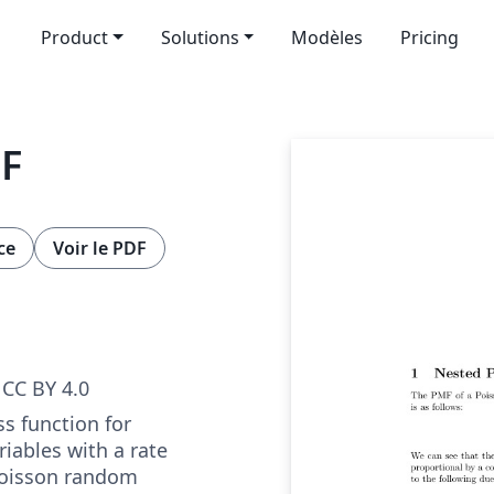
Product
Solutions
Modèles
Pricing
MF
ce
Voir le PDF
CC BY 4.0
s function for
iables with a rate
poisson random