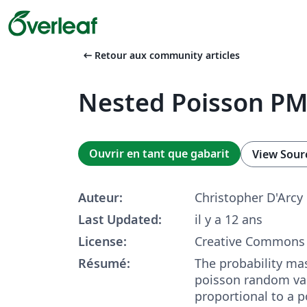
arrow_left_alt
Retour aux community articles
Nested Poisson P
Ouvrir en tant que gabarit
View Sour
Auteur:
Christopher D'Arcy
Last Updated:
il y a 12 ans
License:
Creative Commons 
Résumé:
The probability mas
poisson random var
proportional to a 