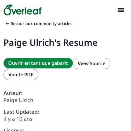
menu
arrow_left_alt
Retour aux community articles
Paige Ulrich's Resume
Ouvrir en tant que gabarit
View Source
Voir le PDF
Auteur:
Paige Ulrich
Last Updated:
il y a 10 ans
License: