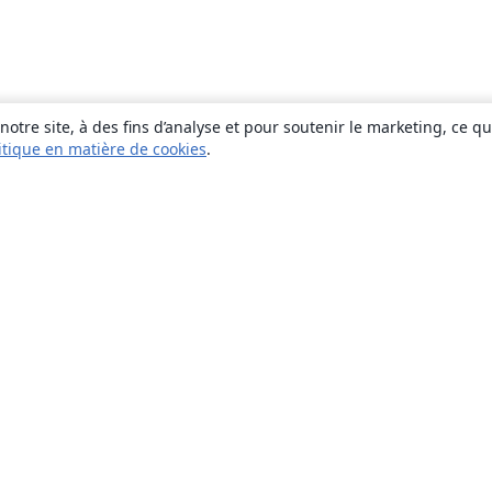
otre site, à des fins d’analyse et pour soutenir le marketing, ce q
itique en matière de cookies
.
À propos
À propos de nous
Carrières
Blog