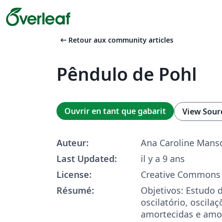
arrow_left_alt
Retour aux community articles
Pêndulo de Pohl
Ouvrir en tant que gabarit
View Sour
Auteur:
Ana Caroline Mans
Last Updated:
il y a 9 ans
License:
Creative Commons 
Résumé:
Objetivos: Estudo
oscilatório, oscilaç
amortecidas e amor