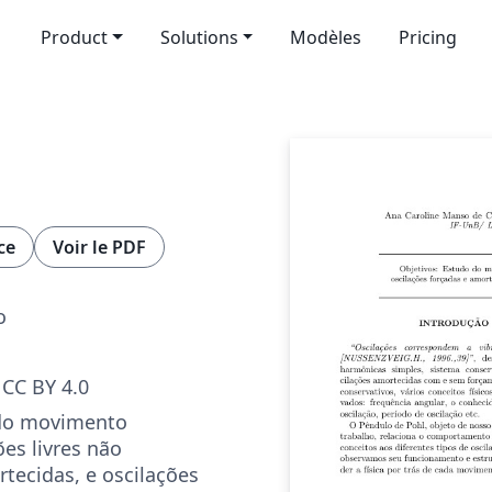
Product
Solutions
Modèles
Pricing
ce
Voir le PDF
o
CC BY 4.0
 do movimento
ões livres não
tecidas, e oscilações