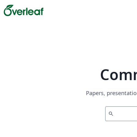
Comm
Papers, presentatio
search