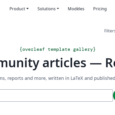
Product
Solutions
Modèles
Pricing
Filter
{
overleaf template gallery
}
unity articles — R
ns, reports and more, written in LaTeX and publish
Recherche