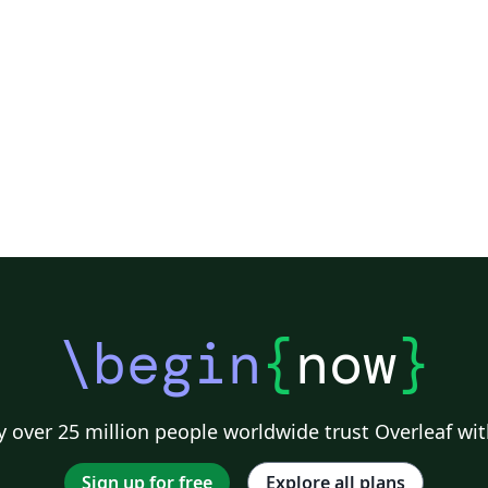
\begin
{
now
}
 over 25 million people worldwide trust Overleaf wit
Sign up for free
Explore all plans