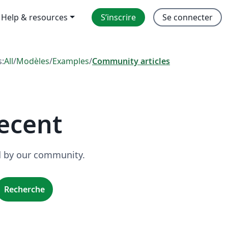
Help & resources
S’inscrire
Se connecter
s:
All
/
Modèles
/
Examples
/
Community articles
ecent
ed by our community.
Recherche