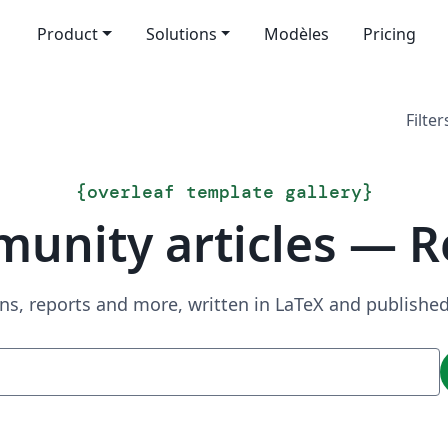
Product
Solutions
Modèles
Pricing
Filter
{
overleaf template gallery
}
unity articles — R
ns, reports and more, written in LaTeX and publish
Recherche