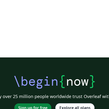
\begin
{
now
}
 over 25 million people worldwide trust Overleaf wit
Sign up for free
Explore all plans