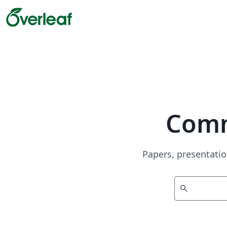
Comm
Papers, presentatio
search