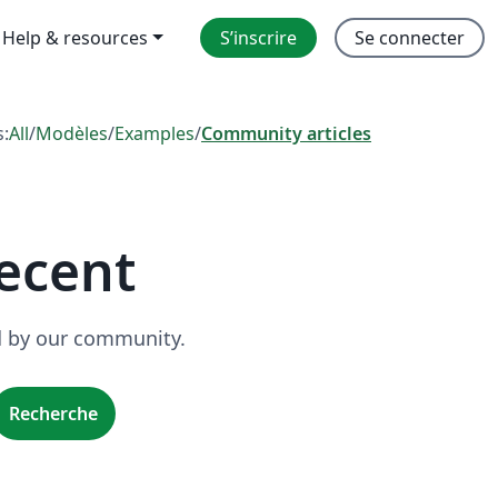
Help & resources
S’inscrire
Se connecter
s:
All
/
Modèles
/
Examples
/
Community articles
ecent
ed by our community.
Recherche