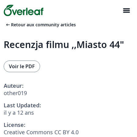
menu
arrow_left_alt
Retour aux community articles
Recenzja filmu ,,Miasto 44"
Voir le PDF
Auteur:
other019
Last Updated:
il y a 12 ans
License:
Creative Commons CC BY 4.0