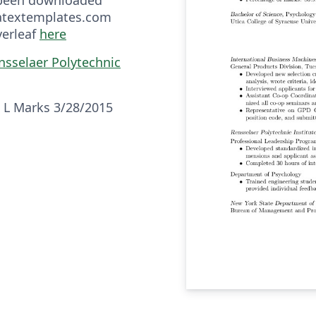
latextemplates.com
verleaf
here
nsselaer Polytechnic
l L Marks 3/28/2015