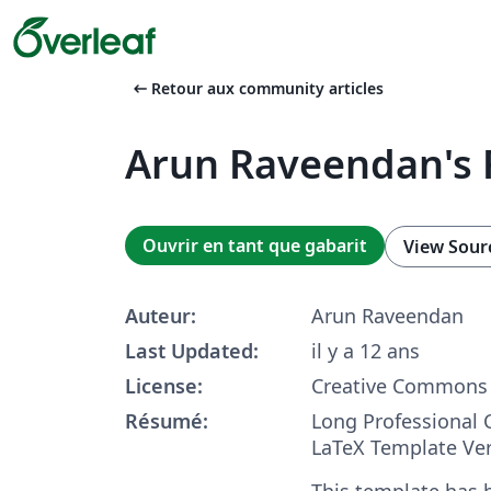
arrow_left_alt
Retour aux community articles
Arun Raveendan's
Ouvrir en tant que gabarit
View Sour
Auteur:
Arun Raveendan
Last Updated:
il y a 12 ans
License:
Creative Commons 
Résumé:
Long Professional 
LaTeX Template Ver
This template has