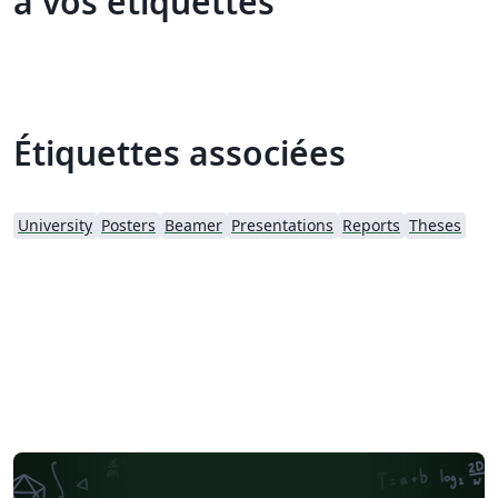
à vos étiquettes
Étiquettes associées
University
Posters
Beamer
Presentations
Reports
Theses