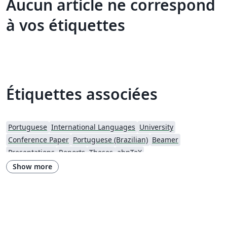
Aucun article ne correspond
à vos étiquettes
Étiquettes associées
Portuguese
International Languages
University
Conference Paper
Portuguese (Brazilian)
Beamer
Presentations
Reports
Theses
abnTeX
Show more