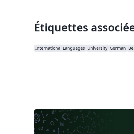
Étiquettes associé
International Languages
University
German
Be