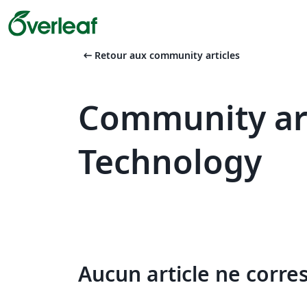
arrow_left_alt
Retour aux community articles
Community art
Technology
Aucun article ne corre