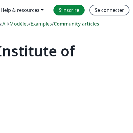
Help & resources
S’inscrire
Se connecter
s:
All
/
Modèles
/
Examples
/
Community articles
nstitute of