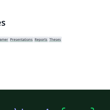
es
amer
Presentations
Reports
Theses