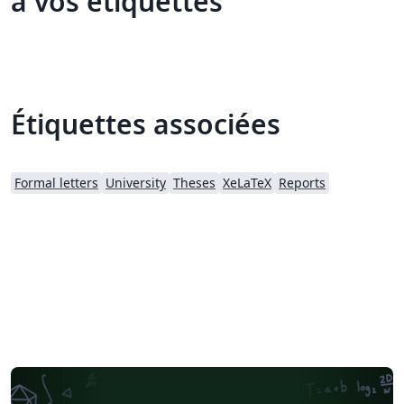
à vos étiquettes
Étiquettes associées
Formal letters
University
Theses
XeLaTeX
Reports