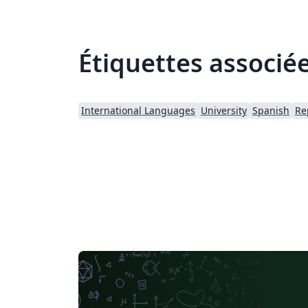
Étiquettes associé
International Languages
University
Spanish
Re