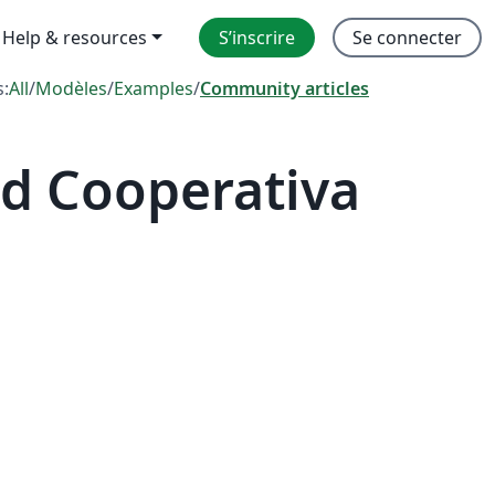
Help & resources
S’inscrire
Se connecter
s:
All
/
Modèles
/
Examples
/
Community articles
d Cooperativa