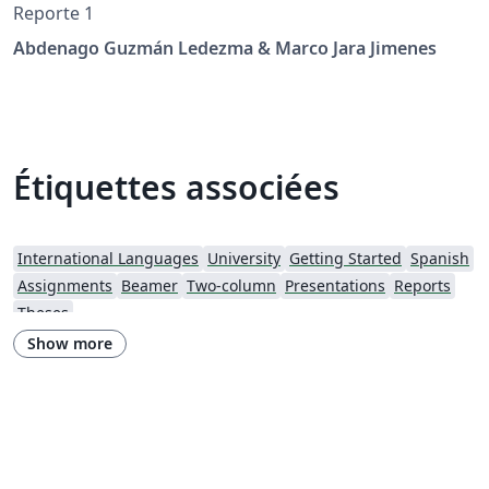
Reporte 1
Abdenago Guzmán Ledezma & Marco Jara Jimenes
Étiquettes associées
International Languages
University
Getting Started
Spanish
Assignments
Beamer
Two-column
Presentations
Reports
Theses
Show more