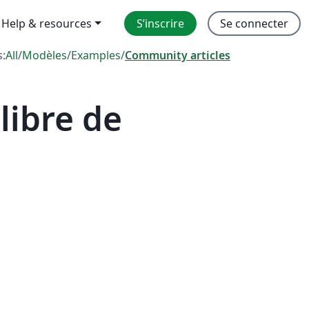
Help & resources
S’inscrire
Se connecter
s:
All
/
Modèles
/
Examples
/
Community articles
libre de