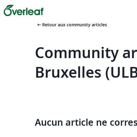
arrow_left_alt
Retour aux community articles
Community art
Bruxelles (ULB
Aucun article ne corre