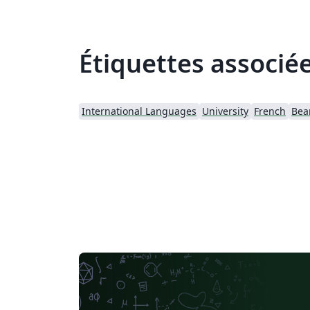
Étiquettes associé
International Languages
University
French
Bea