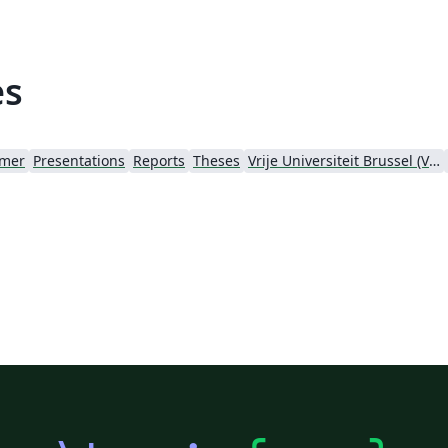
es
mer
Presentations
Reports
Theses
Vrije Universiteit Brussel (VUB)