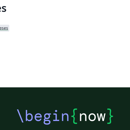
es
eses
\begin
{
now
}