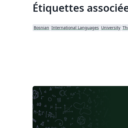
Étiquettes associé
Bosnian
International Languages
University
Th