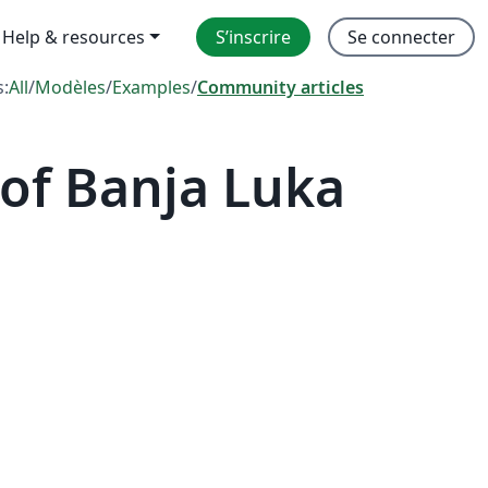
Help & resources
S’inscrire
Se connecter
s:
All
/
Modèles
/
Examples
/
Community articles
of Banja Luka