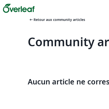
arrow_left_alt
Retour aux community articles
Community art
Aucun article ne corre