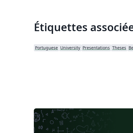
Étiquettes associé
Portuguese
University
Presentations
Theses
B