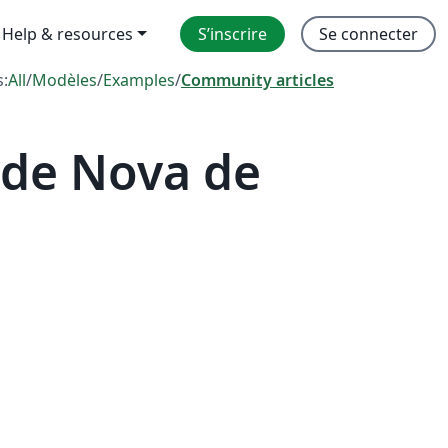
Help & resources
S’inscrire
Se connecter
s:
All
/
Modèles
/
Examples
/
Community articles
ade Nova de