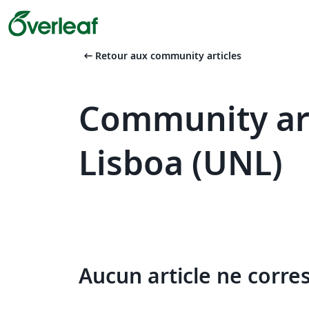
arrow_left_alt
Retour aux community articles
Community art
Lisboa (UNL)
Aucun article ne corre