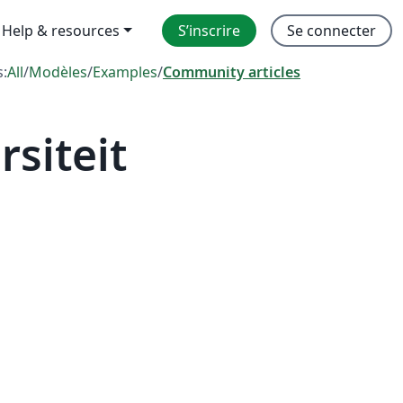
Help & resources
S’inscrire
Se connecter
s:
All
/
Modèles
/
Examples
/
Community articles
siteit