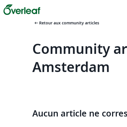
arrow_left_alt
Retour aux community articles
Community arti
Amsterdam
Aucun article ne corre