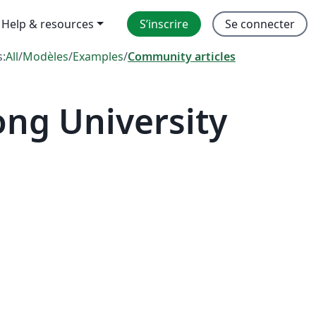
Help & resources
S’inscrire
Se connecter
s:
All
/
Modèles
/
Examples
/
Community articles
ong University