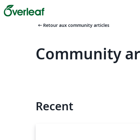
arrow_left_alt
Retour aux community articles
Community art
Recent