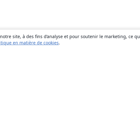
otre site, à des fins d’analyse et pour soutenir le marketing, ce q
itique en matière de cookies
.
À propos
À propos de nous
Carrières
Blog