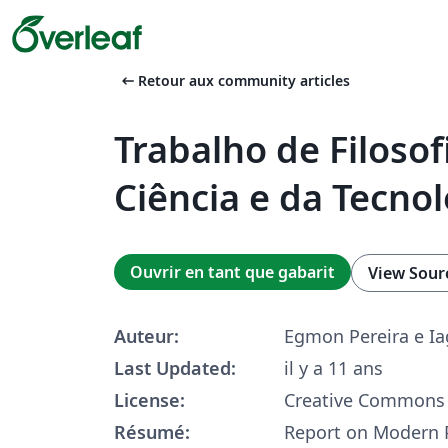
arrow_left_alt
Retour aux community articles
Trabalho de Filosof
Ciência e da Tecno
Ouvrir en tant que gabarit
View Sour
Auteur:
Egmon Pereira e I
Last Updated:
il y a 11 ans
License:
Creative Commons 
Résumé:
Report on Modern 