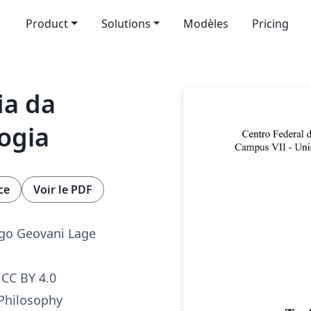
Product
Solutions
Modèles
Pricing
ia da
logia
ce
Voir le PDF
ago Geovani Lage
CC BY 4.0
Philosophy