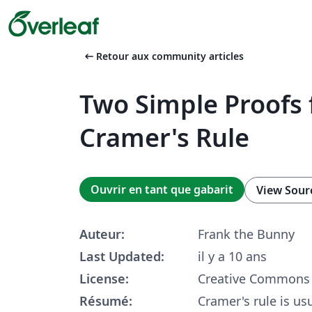
arrow_left_alt
Retour aux community articles
Two Simple Proofs 
Cramer's Rule
Ouvrir en tant que gabarit
View Sour
Auteur:
Frank the Bunny
Last Updated:
il y a 10 ans
License:
Creative Commons 
Résumé:
Cramer's rule is us