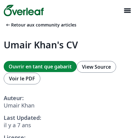
menu
arrow_left_alt
Retour aux community articles
Umair Khan's CV
Ouvrir en tant que gabarit
View Source
Voir le PDF
Auteur:
Umair Khan
Last Updated:
il y a 7 ans
License: