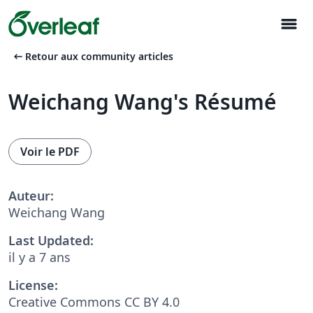
menu
arrow_left_alt
Retour aux community articles
Weichang Wang's Résumé
Voir le PDF
Auteur:
Weichang Wang
Last Updated:
il y a 7 ans
License:
Creative Commons CC BY 4.0