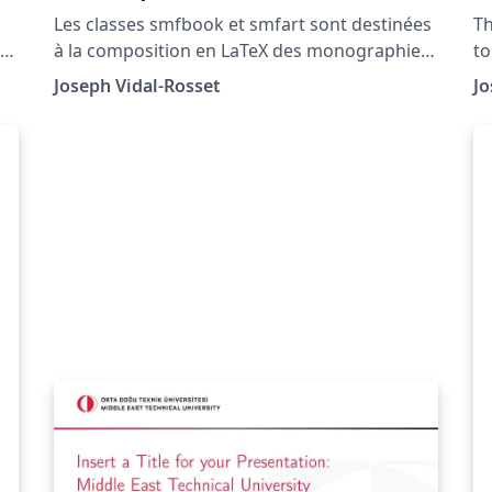
Mathématique de France
m
Les classes smfbook et smfart sont destinées
Th
ld
à la composition en LaTeX des monographies
to
et articles édités par la Société Mathématique
mo
Joseph Vidal-Rosset
Jo
r
de France.
th
s
ce
t
ly
h
f