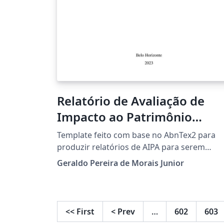
suggested that LaTeX users review the
Sample ETD and Thesis and Dissertation
Format Review Checklist prior to submitting
for official review to ensure their file is
formatted properly.
Relatório de Avaliação de
Impacto ao Patrimônio
Arqueológico (RAIPA)
Template feito com base no AbnTex2 para
produzir relatórios de AIPA para serem
entregues ao IPHAN. Adicionei um pacote
Geraldo Pereira de Morais Junior
onde traduzi vários comandos do LaTex
comumente usados para o português (ver
exemplos na Introdução). Contudo pode
continuar a usar os comandos do LaTeX
<<
First
<
Prev
…
602
603
normalmente se preferir.