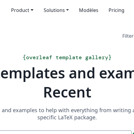
Product
Solutions
Modèles
Pricing
Filter
{
overleaf template gallery
}
templates and exa
Recent
and examples to help with everything from writing a 
specific LaTeX package.
Recherche