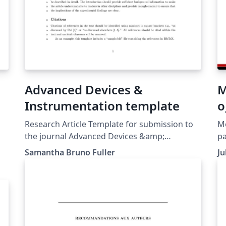
Advanced Devices &
M
Instrumentation template
o
p
Research Article Template for submission to
M
the journal Advanced Devices &amp;
pa
Instrumentation
Nã
Samantha Bruno Fuller
Ju