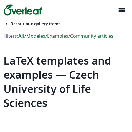
menu
arrow_left_alt
Retour aux gallery items
Filters:
All
/
Modèles
/
Examples
/
Community articles
LaTeX templates and
examples — Czech
University of Life
Sciences