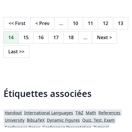
<<
First
<
Prev
…
10
11
12
13
14
15
16
17
18
…
Next
>
Last
>>
Étiquettes associées
Handout
International Languages
TikZ
Math
References
University
BibLaTeX
Dynamic Figures
Quiz, Test, Exam
Conference Paper
Conference Presentation
Tutorial