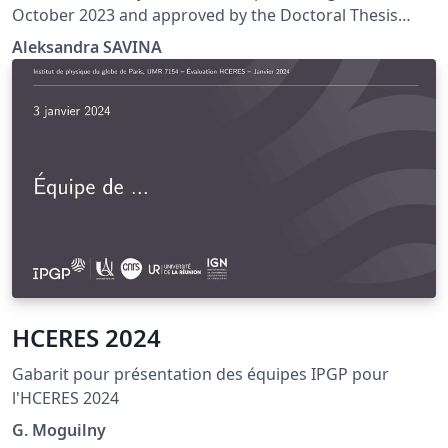
October 2023 and approved by the Doctoral Thesis
Coordination. This model is based on my thesis and has
Aleksandra SAVINA
been adapted to meet the University's criteria. This
model will soon be published by the Université Paris-
Saclay administration on the official website (link to
come). No update is planned at this time.
HCERES 2024
Gabarit pour présentation des équipes IPGP pour
l'HCERES 2024
G. Moguilny