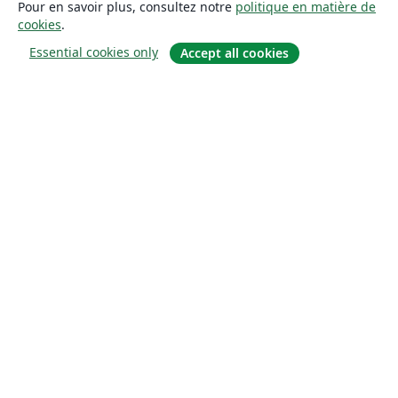
Pour en savoir plus, consultez notre
politique en matière de
cookies
.
Essential cookies only
Accept all cookies
À propos
À propos de nous
Carrières
Blog
Solutions
Pour les entreprises
Pour les universités
For government
Pour les éditeurs