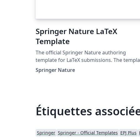
Springer Nature LaTeX
Template
The official Springer Nature authoring
template for LaTeX submissions. The templa
takes a content first approach with minimal
Springer Nature
formatting. It is designed to promote editor
policy best practice and contains options to
help authors meet journal-level requirement
Latest update: December 2024.
Étiquettes associé
Springer
Springer - Official Templates
EPJ Plus