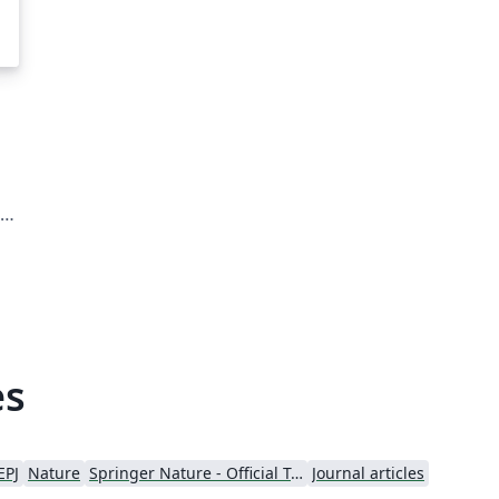
te
ial
s.
es
EPJ
Nature
Springer Nature - Official Templates
Journal articles