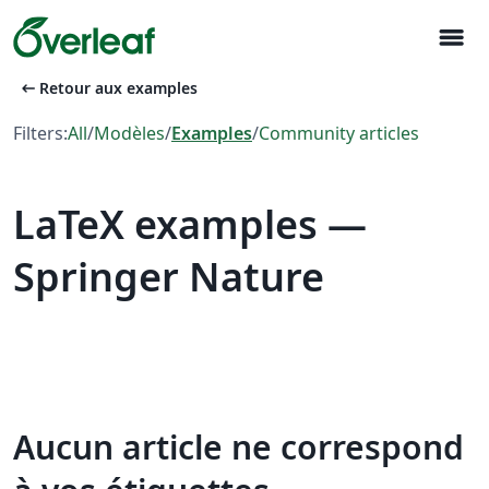
menu
arrow_left_alt
Retour aux examples
Filters:
All
/
Modèles
/
Examples
/
Community articles
LaTeX examples —
Springer Nature
Aucun article ne correspond