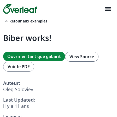
menu
arrow_left_alt
Retour aux examples
Biber works!
Ouvrir en tant que gabarit
View Source
Voir le PDF
Auteur:
Oleg Soloviev
Last Updated:
il y a 11 ans
License: