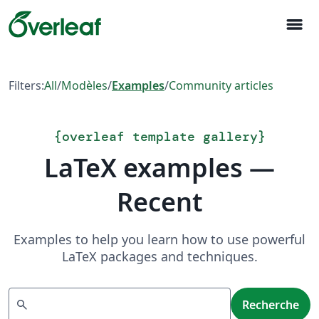
menu
Filters:
All
/
Modèles
/
Examples
/
Community articles
{
overleaf template gallery
}
LaTeX examples —
Recent
Examples to help you learn how to use powerful
LaTeX packages and techniques.
Recherche
search
Recherche