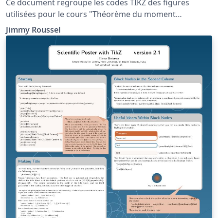
Ce document regroupe les codes TIKZ des figures
utilisées pour le cours "Théorème du moment
cinétique" situé à la page http://www.femto-
Jimmy Roussel
physique.fr/mecanique/meca_C6.php