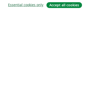
Essential cookies only
Accept all cookies
À propos
À propos de nous
Carrières
Blog
Solutions
Pour les entreprises
Pour les universités
For government
Pour les éditeurs
Customer stories