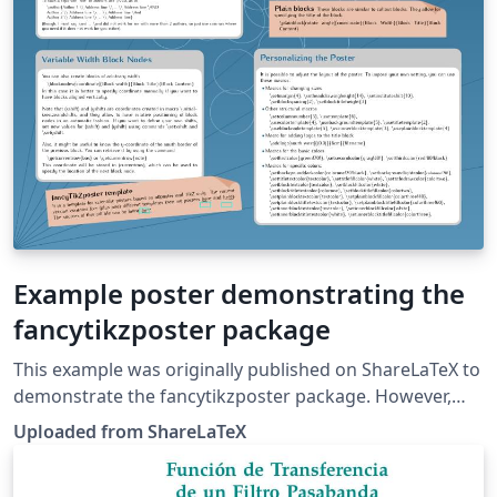
Example poster demonstrating the
fancytikzposter package
This example was originally published on ShareLaTeX to
demonstrate the fancytikzposter package. However,
fancytikzposter is no longer maintained and was
Uploaded from ShareLaTeX
merged with the TikZposter class.