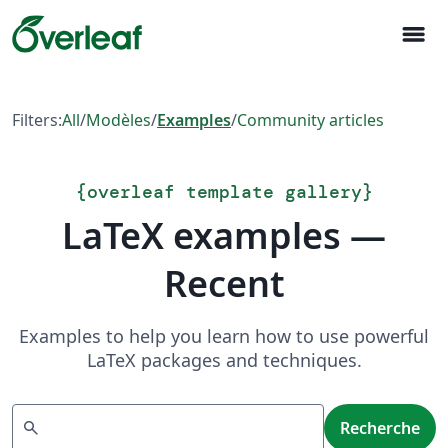
menu
Filters:
All
/
Modèles
/
Examples
/
Community articles
{
overleaf template gallery
}
LaTeX examples —
Recent
Examples to help you learn how to use powerful
LaTeX packages and techniques.
Recherche
search
Recherche