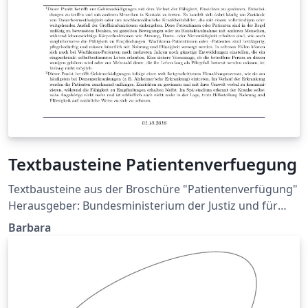
Textbausteine Patientenverfuegung
Textbausteine aus der Broschüre "Patientenverfügung"
Herausgeber: Bundesministerium der Justiz und für
Verbraucherschutz berücksichtigt die Vorgaben des
Barbara
BGH-Beschlusses (XII ZB 61/16) vom 06.07.2016
Textbausteine zur Broschüre "Patientenverfügung" im
Word-Format (abgerufen am 04.10.2016)