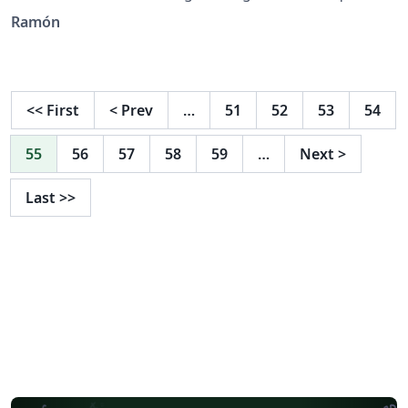
un modulador QAM usado en tecnologías digitales de
Ramón
comunicaciones.
<<
First
<
Prev
…
51
52
53
54
55
56
57
58
59
…
Next
>
Last
>>