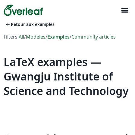
menu
arrow_left_alt
Retour aux examples
Filters:
All
/
Modèles
/
Examples
/
Community articles
LaTeX examples —
Gwangju Institute of
Science and Technology