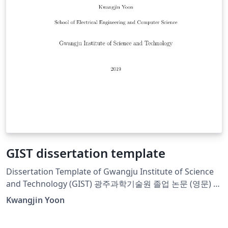
GIST dissertation template
Dissertation Template of Gwangju Institute of Science
and Technology (GIST) 광주과학기술원 졸업 논문 (영문) 템
플렛입니다.
Kwangjin Yoon