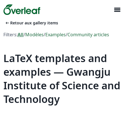
menu
arrow_left_alt
Retour aux gallery items
Filters:
All
/
Modèles
/
Examples
/
Community articles
LaTeX templates and
examples — Gwangju
Institute of Science and
Technology