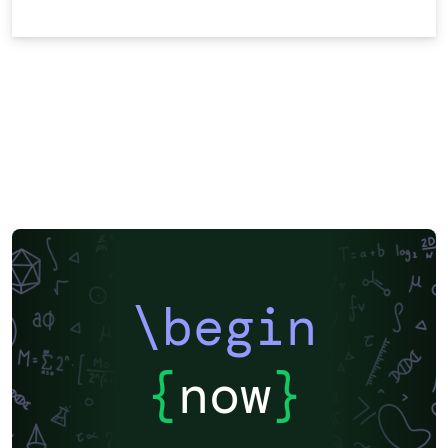
\begin
{
now
}