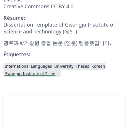
Creative Commons CC BY 4.0
Résumé:
Dissertation Template of Gwangju Institute of
Science and Technology (GIST)
광주과학기술원 졸업 논문 (영문) 템플렛입니다.
Étiquettes:
International Languages
University
Theses
Korean
Gwangju Institute of Science and Technology