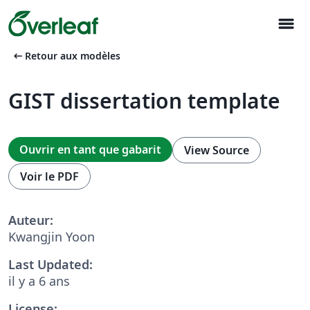
menu
arrow_left_alt
Retour aux modèles
GIST dissertation template
Ouvrir en tant que gabarit
View Source
Voir le PDF
Auteur:
Kwangjin Yoon
Last Updated:
il y a 6 ans
License: