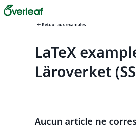
arrow_left_alt
Retour aux examples
LaTeX exampl
Läroverket (S
Aucun article ne corre