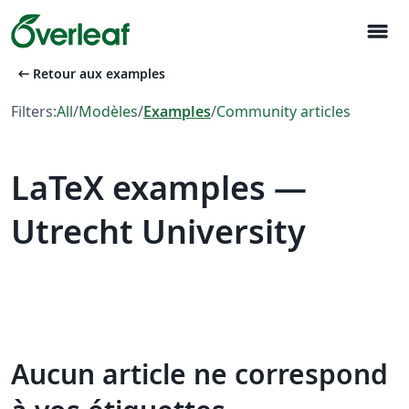
menu
arrow_left_alt
Retour aux examples
Filters:
All
/
Modèles
/
Examples
/
Community articles
LaTeX examples —
Utrecht University
Aucun article ne correspond