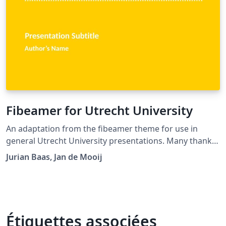
Fibeamer for Utrecht University
An adaptation from the fibeamer theme for use in
general Utrecht University presentations. Many thanks
to the original authors for supplying the template.
Jurian Baas, Jan de Mooij
Étiquettes associées