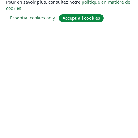
Pour en savoir plus, consultez notre
politique en matière de
cookies
.
Essential cookies only
Accept all cookies
À propos
À propos de nous
Carrières
Blog
Solutions
Pour les entreprises
Pour les universités