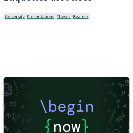
University
Presentations
Theses
Beamer
\begin
{
now
}