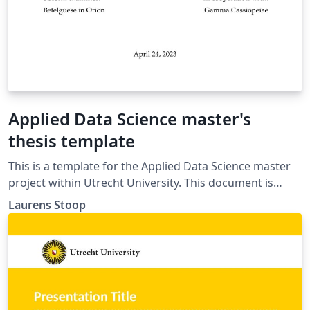
Applied Data Science master's
thesis template
This is a template for the Applied Data Science master
project within Utrecht University. This document is
intended to be a style guide to a simple, but nice and
Laurens Stoop
fancy LaTeX thesis.