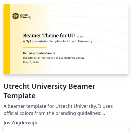
Utrecht University Beamer
Template
A beamer template for Utrecht University. It uses
official colors from the branding guidelines:
https://www.uu.nl/en/organisation/corporate-identity
Jos Zuijderwijk