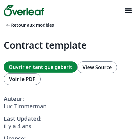
menu
arrow_left_alt
Retour aux modèles
Contract template
Ouvrir en tant que gabarit
View Source
Voir le PDF
Auteur:
Luc Timmerman
Last Updated:
il y a 4 ans
License: