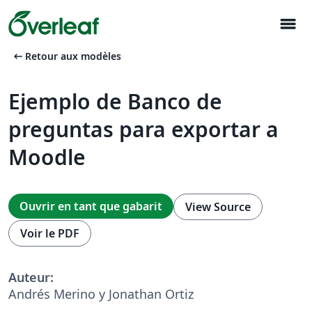
menu
arrow_left_alt
Retour aux modèles
Ejemplo de Banco de
preguntas para exportar a
Moodle
Ouvrir en tant que gabarit
View Source
Voir le PDF
Auteur:
Andrés Merino y Jonathan Ortiz