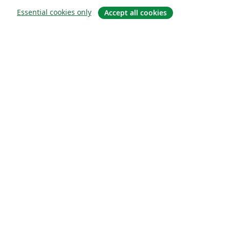
Essential cookies only
Accept all cookies
À propos
À propos de nous
Carrières
Blog
Solutions
Pour les entreprises
Pour les universités