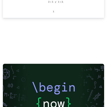
\begin
{
now
}