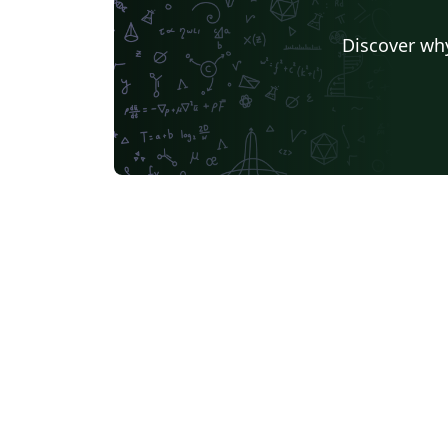
Universidad Católica del Norte en Antofagasta
Universidad Autónoma de Zacatecas
Discover why
Instituto Tecnológico de Morelia
Universidad de Buenos Aires
Pontificia Universida Javeriana
UC3M
Universidad Nacional de Moquegua
Journal articles
Bib