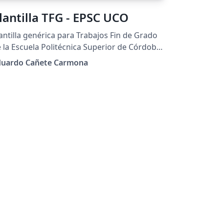
lantilla TFG - EPSC UCO
antilla genérica para Trabajos Fin de Grado
 la Escuela Politécnica Superior de Córdoba
PSC). Universidad de Córdoba (UCO).
duardo Cañete Carmona
rsión 3.12