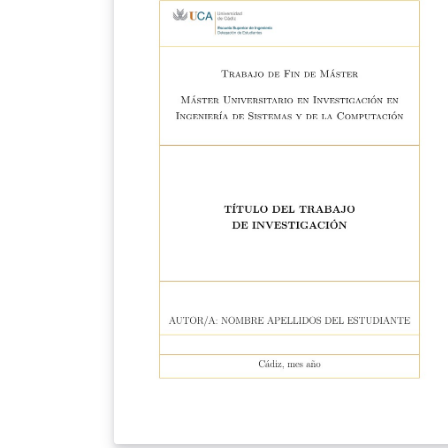
it has been carefully modified to comply wit
the stylistic and structural standards
mandated by the UMU. Configurable in
Spanish and English, with several chapter
styles, print and screen layouts, glossary, lis
of acronyms, bibliography and syntax-
highlighted source code. It also compiles
locally on Windows, macOS and Linux.
Requires XeLaTeX: the template uses fontsp
and will not compile with pdfLaTeX. If you
upload the files to a new project, remember
to set the compiler in the project menu.
Distributed under the LaTeX Project Public
License v1.3c, like the original template.
Source code and issue tracker on GitHub:
https://github.com/enriiquee/umu-thesis
Version: 1.1.0