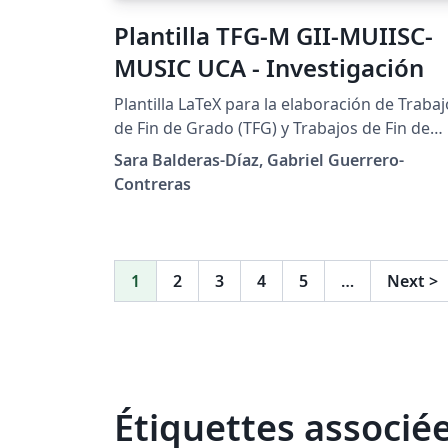
Plantilla TFG-M GII-MUIISC-
MUSIC UCA - Investigación
Plantilla LaTeX para la elaboración de Traba
de Fin de Grado (TFG) y Trabajos de Fin de
Máster (TFM) con orientación investigadora
Sara Balderas-Díaz, Gabriel Guerrero-
en la Escuela Superior de Ingeniería de la
Contreras
Universidad de Cádiz. Incluye las portadas
oficiales requeridas por la ESI y una
estructura adaptada a trabajos de I+D+i, co
ejemplos de citas bibliográficas, fórmulas,
1
2
3
4
5
…
Next
>
figuras, tablas, código y referencias cruzada
Está pensada para trabajos del Grado en
Ingeniería Informática (GII), del Máster
Universitario en Investigación en Ingeniería
de Sistemas y de la Computación (MUIISC) y
Étiquettes associé
del Máster Universitario en Seguridad
Informática (Ciberseguridad). Para más