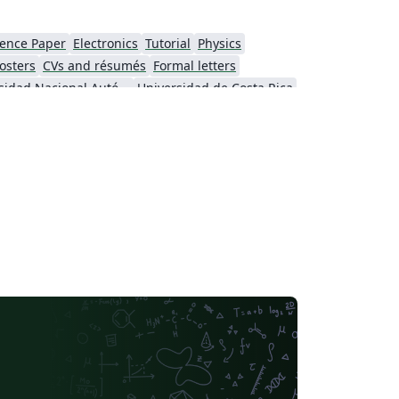
ence Paper
Electronics
Tutorial
Physics
osters
CVs and résumés
Formal letters
Universidad Nacional Autónoma de México
Universidad de Costa Rica
se
Thai
Catalan
Universidad Autónoma de Occidente
Universidad Tecnológica de Bolívar
Universidad de Santiago de Chile
Universidad Autónoma de Yucatán
Humanities
Universidad Católica San Pablo
Universidad Nacional de Colombia (UNAL)
 San Mateo
Universidad La Salle (Mexico)
CECyTE
Universidad Autónoma de Nuevo León
ra
Universidade da Coruña (UDC)
iversidad de Cádiz
Universidad Industrial de Santander (UIS)
Universidad de Tarapaca
Minimal
Tecnológico Autónomo de México
Universidad Católica de la Santísima Concepción
versity of the Balearic Islands
Universidad de Alicante
iversidad del Valle
Universidad Autónoma de Ciudad Juárez
Universitat Politècnica de València