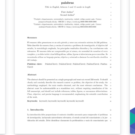
h
t
ec