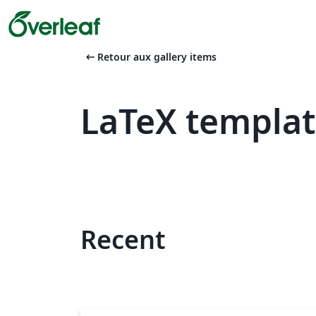
arrow_left_alt
Retour aux gallery items
LaTeX templa
Recent