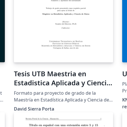
+ 
le
ac
(s
qu
PD
vale
Su
TF
ht
Tesis UTB Maestria en
U
o
tf
Estadistica Aplicada y Ciencia
Pl
do
de Datos
Pr
t
Formato para proyecto de grado de la
ht
Un
he
Maestría en Estadística Aplicada y Ciencia de
KN
D
Datos de la Universidad Tecnológica de
re
ht
David Sierra Porta
Bolívar (UTB).
Li
en
,