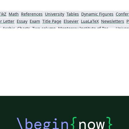
TikZ
Math
References
University
Tables
Dynamic Figures
Confer
r Letter
Essay
Exam
Title Page
Elsevier
LuaLaTeX
Newsletters
P
X
Arabic
Charts
Two-column
Monterrey Institute of Technology and Higher Education
IEEE Community Templates and Examples
Chemistry
Vietnamese
Hindi
Chine
Pontificia Universidad Católica de Chile
Meeting Minutes
Russian
Research Proposal
hnical Manual
Cheat sheet
Revista Iberoamericana de Automática e Informática Industrial
Tecnológico Nacional de México
American Psychological Association
va
Universidad Tecnológica Nacional
Modern Language Association (MLA)
IES
Sistema Nacional de Computación de Alto Desempeño (SNCAD)
Escuela Politécnica Nacional
Universidad Central
Universidad Autónoma de Chile
Universidad Politécnica de Puebla
Universidad de Guadalaja
ba
Universidad Simón Bolívar
Universidad de Oviedo
UPV/EHU
Un
Universidad Cooperativa de Colombia
Universidad de Ingeniería y Tecnología
Teaching Plan & Syllabus
Universidad del Valle de Guatemala
Instituto Tecnológico de Tuxtla Gutiérrez
Instituto 
Pontifícia Universidade Católica do Rio de Janeiro
Universidad Complutense de Madrid
Uni
rcia
Escola Tècnica Superior d’Enginyeria Industrial de Barcelona
Institución Universitaria Antonio José Camacho
Un
\begin
{
now
}
Universidad Distrital Francisco José de Caldas
University of Cuenca
Universidad de las Fuerzas Armadas ESPE