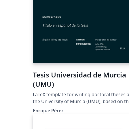
Tesis Universidad de Murcia
(UMU)
LaTeX template for writing doctoral theses a
the University of Murcia (UMU), based on t
requirements established by the EIDUM
Enrique Pérez
(Escuela Internacional de Doctorado de la
Universidad de Murcia). Adapted from the
original ipleiria-thesis template by José Areia