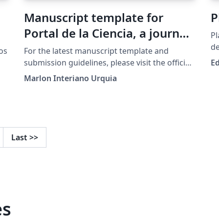
Manuscript template for
P
Portal de la Ciencia, a journal
Pl
of the Universidad Nacional
de
jos
For the latest manuscript template and
(E
Autónoma de Honduras
submission guidelines, please visit the official
E
Ve
journal website:
(UNAH)
Marlon Interiano Urquia
https://revistas.unah.edu.hn/index.php/PC
and the Author Guidelines:
https://revistas.unah.edu.hn/index.php/PC/ab
n
out/submissions
Last
>>
s.
es