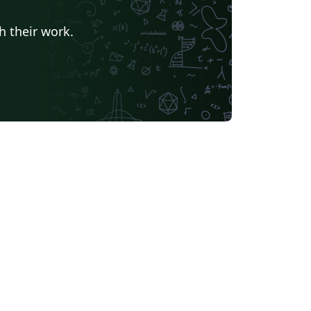
al de la Rioja
Universidad Nacional De San Cristóbal de Huamanga
álaga
Universidade da Coruña
h their work.
Universidad Internacional de Valencia
Universidad Politécnica de Madrid
Instituto Politécnico Nacional
 Laguna
Universidad ECCI