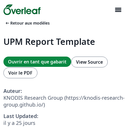
menu
arrow_left_alt
Retour aux modèles
UPM Report Template
Ouvrir en tant que gabarit
View Source
Voir le PDF
Auteur:
KNODIS Research Group (https://knodis-research-
group.github.io/)
Last Updated:
il y a 25 jours