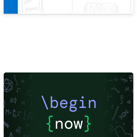
\begin
{
now
}