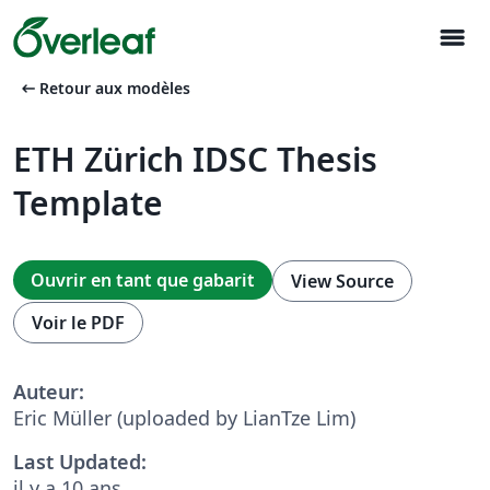
menu
arrow_left_alt
Retour aux modèles
ETH Zürich IDSC Thesis
Template
Ouvrir en tant que gabarit
View Source
Voir le PDF
Auteur:
Eric Müller (uploaded by LianTze Lim)
Last Updated:
il y a 10 ans