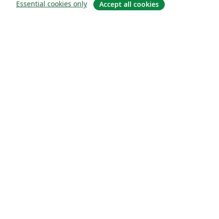
Essential cookies only
Accept all cookies
À propos
À propos de nous
Carrières
Blog
Solutions
Pour les entreprises
Pour les universités
For government