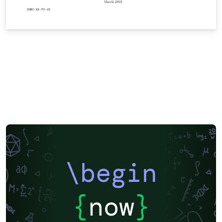
\begin
{
now
}