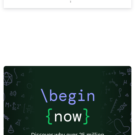
\begin
{
now
}
Discover why over 25 million