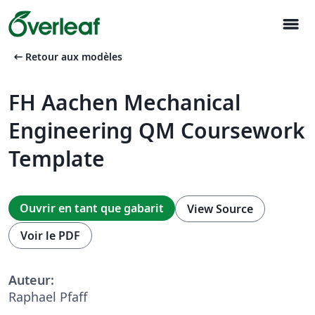
menu
arrow_left_alt
Retour aux modèles
FH Aachen Mechanical
Engineering QM Coursework
Template
Ouvrir en tant que gabarit
View Source
Voir le PDF
Auteur:
Raphael Pfaff