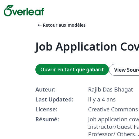
arrow_left_alt
Retour aux modèles
Job Application Cov
Ouvrir en tant que gabarit
View Sour
Auteur:
Rajib Das Bhagat
Last Updated:
il y a 4 ans
License:
Creative Commons 
Résumé:
Job application cove
Instructor/Guest Fa
Professor/ Others.