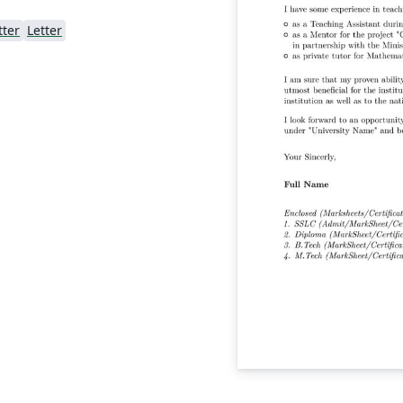
tter
Letter