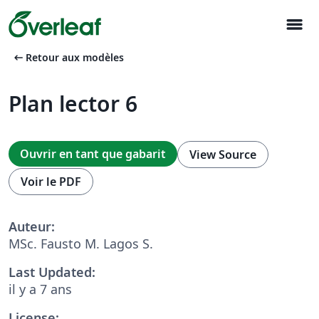
menu
arrow_left_alt
Retour aux modèles
Plan lector 6
Ouvrir en tant que gabarit
View Source
Voir le PDF
Auteur:
MSc. Fausto M. Lagos S.
Last Updated:
il y a 7 ans
License: