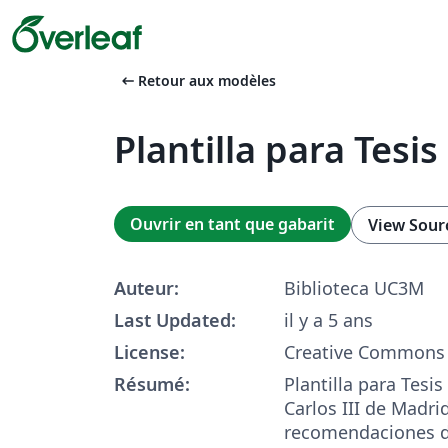
arrow_left_alt
Retour aux modèles
Plantilla para Tesi
Ouvrir en tant que gabarit
View Sour
Auteur:
Biblioteca UC3M
Last Updated:
il y a 5 ans
License:
Creative Commons 
Résumé:
Plantilla para Tesis
Carlos III de Madri
recomendaciones d