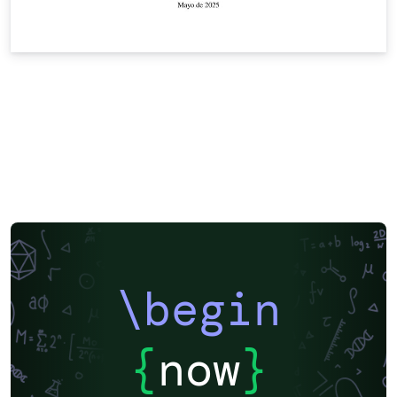
\begin
{
now
}