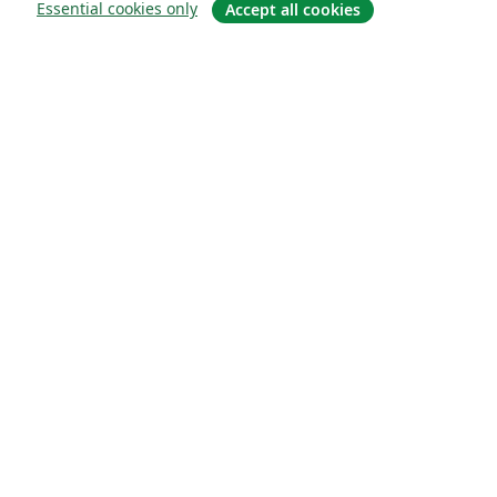
Essential cookies only
Accept all cookies
À propos
À propos de nous
Carrières
Blog
Solutions
Pour les entreprises
Pour les universités
For government