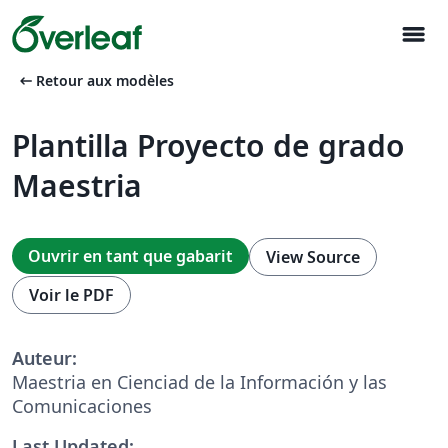
menu
arrow_left_alt
Retour aux modèles
Plantilla Proyecto de grado
Maestria
Ouvrir en tant que gabarit
View Source
Voir le PDF
Auteur:
Maestria en Cienciad de la Información y las
Comunicaciones
Last Updated: