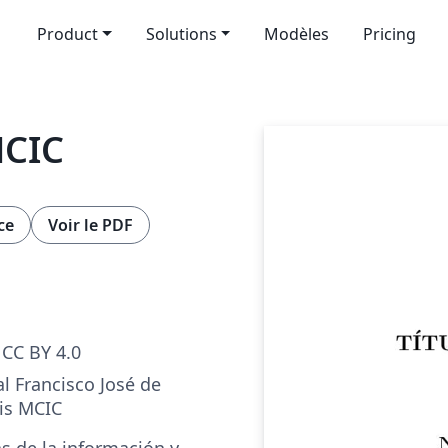
Product
Solutions
Modèles
Pricing
MCIC
ce
Voir le PDF
CC BY 4.0
al Francisco José de
sis MCIC
s de la información y