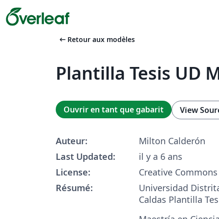
arrow_left_alt
Retour aux modèles
Plantilla Tesis UD 
Ouvrir en tant que gabarit
View Sour
Auteur:
Milton Calderón
Last Updated:
il y a 6 ans
License:
Creative Commons 
Résumé:
Universidad Distrit
Caldas Plantilla Te
Maestría en Ciencia