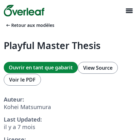
menu
arrow_left_alt
Retour aux modèles
Playful Master Thesis
Ouvrir en tant que gabarit
View Source
Voir le PDF
Auteur:
Kohei Matsumura
Last Updated:
il y a 7 mois
License: