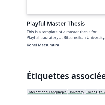
Playful Master Thesis
This is a template of a master thesis for
Playful laboratory at Ritsumeikan University
Japan.
Kohei Matsumura
Étiquettes associé
International Languages
University
Theses
XeL