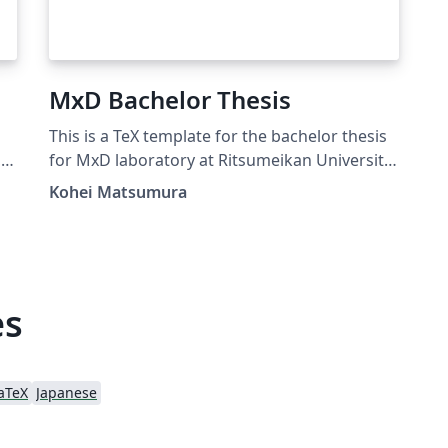
MxD Bachelor Thesis
This is a TeX template for the bachelor thesis
,
for MxD laboratory at Ritsumeikan University,
Japan.
Kohei Matsumura
es
aTeX
Japanese