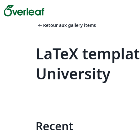
arrow_left_alt
Retour aux gallery items
LaTeX templa
University
Recent