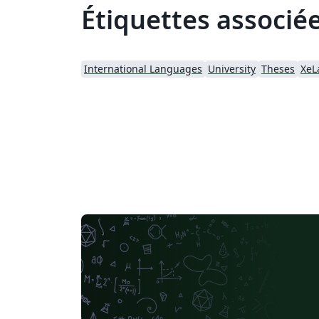
Étiquettes associé
International Languages
University
Theses
XeL