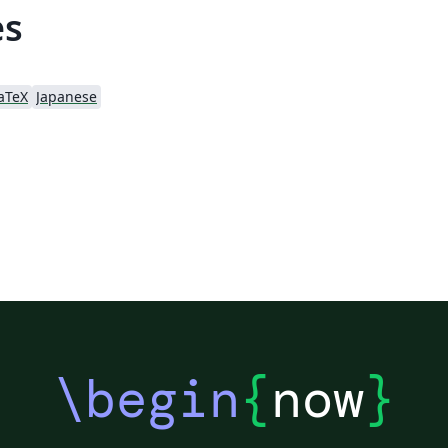
es
aTeX
Japanese
\begin
{
now
}