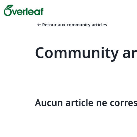
arrow_left_alt
Retour aux community articles
Community art
Aucun article ne corre